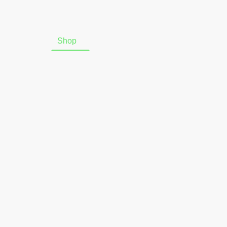
Startseite
Shop
Über uns
Online-Widerrufsform