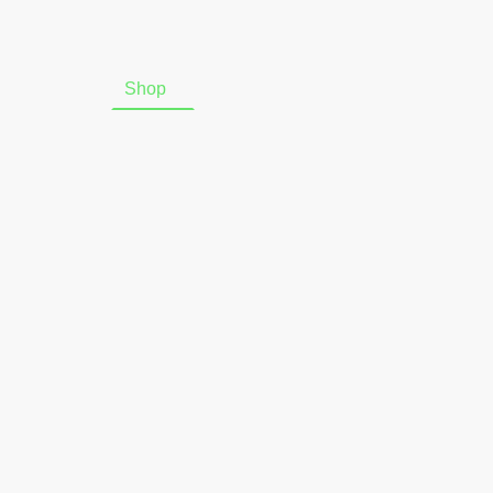
Startseite
Shop
Über uns
Online-Widerrufsform