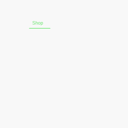
Startseite
Shop
Über uns
Online-Widerrufsform