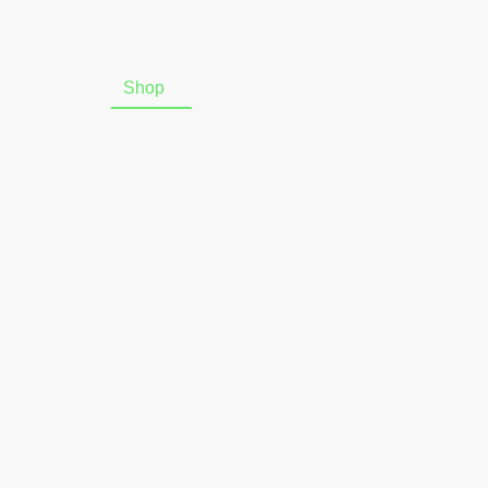
Startseite
Shop
Über uns
Online-Widerrufsform