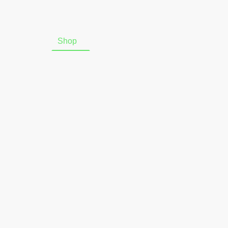
Startseite
Shop
Über uns
Online-Widerrufsform