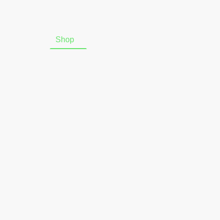
Startseite
Shop
Über uns
Online-Widerrufsform