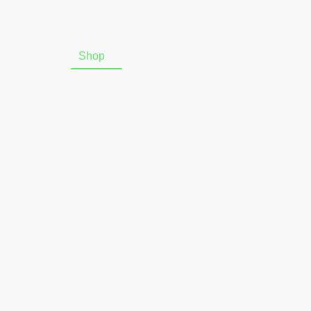
Startseite
Shop
Über uns
Online-Widerrufsform