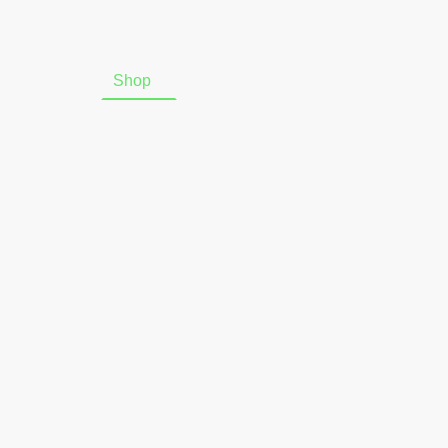
Startseite
Shop
Über uns
Online-Widerrufsform